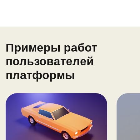
Модуль 2.
Текстуры и рендер
Развертка
Наложение текстур
Рендер, свет и постобработка
Проекты: животное и персонаж
мультика
Профессия: визуализатор в сфере
архитектуры и интерьера
Модуль 3.
Моделирование
персонажа
Скульптинг персонажа
Работа с кистями