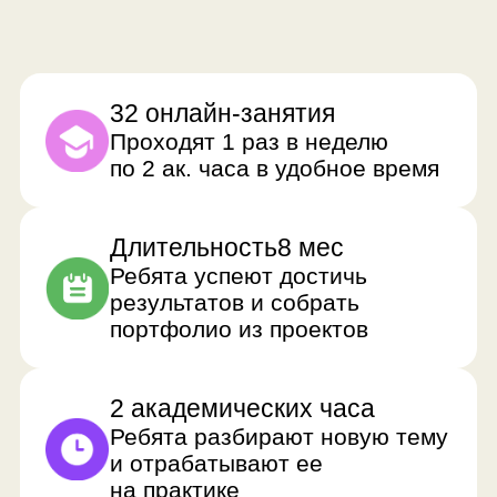
Наставник успевает уделить
время каждому