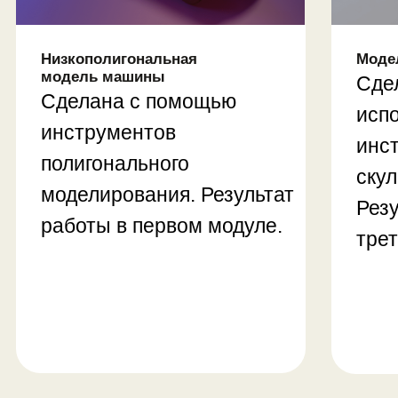
Работа с волосами и шерстью
Проекты: животное и персонаж
мультика
Профессия: 3D-художник по
персонажам
Модуль 4.
Анимация
• Базовая анимация
• Анимация ходьбы
• Работа с ключевыми кадрами
Проекты: анимация персонажа и
машины
Профессия: 3D-аниматор