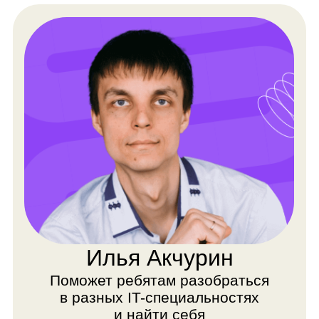
Евгения Горская
Учит ребят творчески смотреть
на мир и прививает любовь
к искусству
👾️ Наставник с 2007 года
💼 13 лет опыта в 3D-моделировании
🎓 Работает в программах Blender, Photoshop,
Premiere Pro, Figma, Readymag
💻️ Имеет художественное и педагогическое
образование