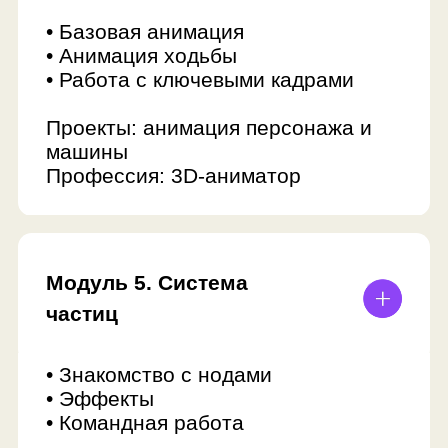
Получить полную
программу
Консультант по детскому
образованию ответит