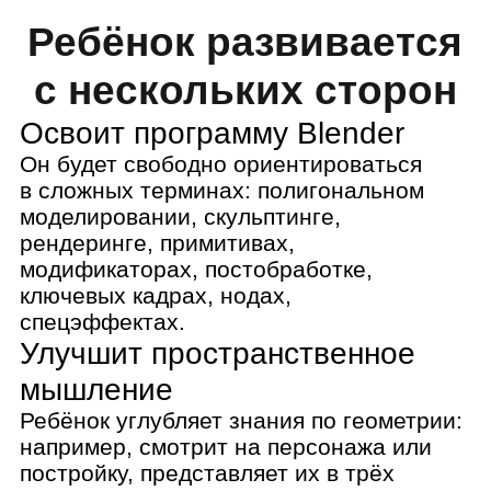
ключевых кадрах, нодах,
спецэффектах.
Улучшит пространственное
мышление
Ребёнок углубляет знания по геометрии:
например, смотрит на персонажа или
постройку, представляет их в трёх
измерениях и создаёт модель.
Потренируется работать
в команде
Обсуждать идеи с другими ребятами,
распределять роли, планировать время,
преодолевать сложности, создавать
большие проекты. Всё как в настоящей
IT-компании.
Улучшит творческое
мышление
Ребёнок не просто научится
моделировать: ему станет проще
находить и адаптировать удачные