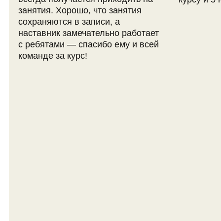
проходит курс?
Занятия проходят в формате
вебинаров на платформе
LiveDigital. Вебинары — это
онлайн-встречи в прямом эфире.
Сколько человек
в группе?
В группе максимум 12 человек. Так
спикер может уделить внимание
всем детям.
Где можно посмотреть
записи с курса 3Д-
моделирования для