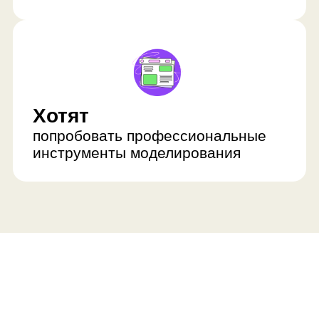
инструменты моделирования
Ребёнок развивается
с нескольких сторон
Освоит программу Blender
Он будет свободно ориентироваться
в сложных терминах: полигональном
моделировании, скульптинге,
рендеринге, примитивах,
модификаторах, постобработке,