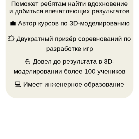
Низкополигональная
Модель драк
модель машины
Сделана с
Сделана с помощью
использо
инструментов
инструме
полигонального
скульптинг
моделирования. Результат
Результат
работы в первом модуле.
третьем м