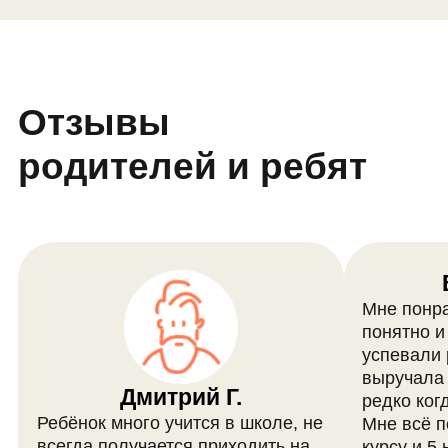
курсе и сколько они
длятся?
Курс может состоять из 16, 32 и 40
занятий. Продолжительность —
90 минут.
Сколько раз в неделю
проходят занятия на
курсе 3D-
моделирования для
детей?
Занятия проходят в онлайн-
формате 1 раз в неделю на
платформе LiveDigital.
В каком формате