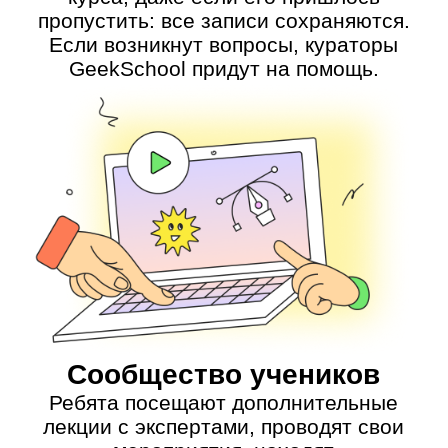
Илья Акчурин
Поможет ребятам разобраться
в разных IT-специальностях
и найти себя
💼 4 года опыта в 3D-моделировании
✍ Автор курсов по 3D-моделированию