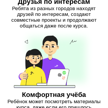
лекции с экспертами, проводят свои
мероприятия, находят
единомышленников с других курсов
и даже из других городов. Доступ
к сообществу вечный и бесплатный.
Наставники
—
IT-
эксперты
с педагогическим
опытом