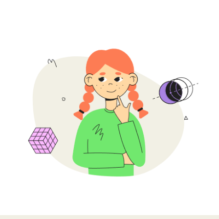
32 онлайн-занятия
Проходят 1 раз в неделю
по 2 ак. часа в удобное время
Длительность
8 мес
Ребята успеют достичь
результатов и собрать
портфолио из проектов
2 академических часа
Ребята разбирают новую тему
и отрабатывают ее
на практике
До 12 ребят в группе