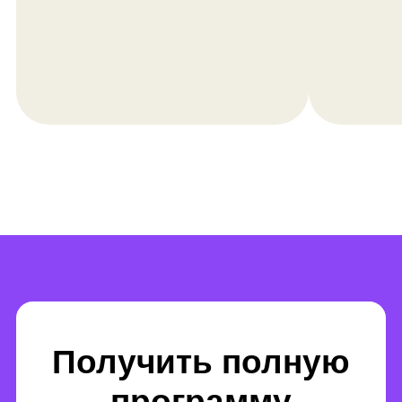
школьников
В личном кабинете после каждого
занятия.
Есть ли
материалы к
занятиям?
Да, дети могут посмотреть
материалы в личном кабинете.
Например, презентацию, по
которой наставник ведет занятие.
Есть ли практические
задания и как их
сдавать?
Дети получают практические