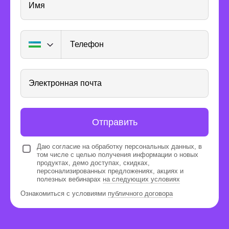
Имя
Телефон
Электронная почта
Ребята достигают результатов
Отправить
8 месяцев — это привычная
длительность курса для школьника.
Даю согласие на обработку персональных данных, в
За это время он успеет освоить теорию,
том числе с целью получения информации о новых
продуктах, демо доступах, скидках,
сделать 19 игр и собрать портфолио.
персонализированных предложениях, акциях и
полезных вебинарах
на следующих условиях
Ознакомиться с условиями
публичного договора