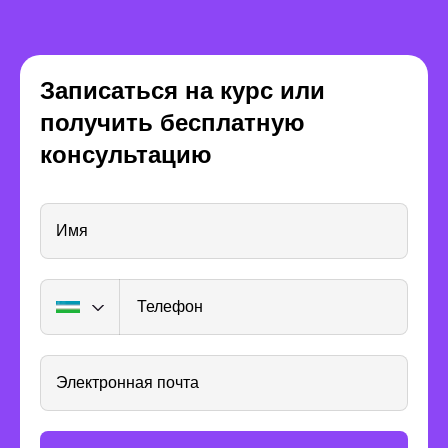
Записаться на курс или
Преимущества
получить бесплатную
формата курса
консультацию
Имя
Телефон
Электронная почта
Нацеленность на результат
8 месяцев — это привычная
длительность онлайн-курса для