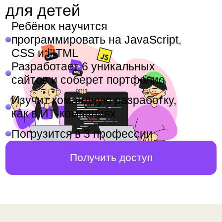
программировать на JavaScript,
CSS и HTML
Разработает 6 уникальных
сайтов и соберет портфолио
Изучит командную разработку,
как в ИТ-компаниях
Погрузится в 3 профессии
Получить доступ
Курс для ребят с
разными интересами