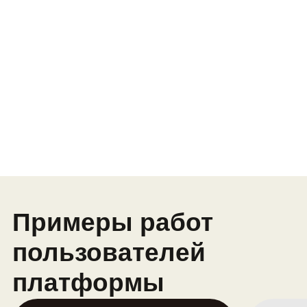
«кирпичиками»
Результат модуля: одностраничный
сайт о себе
Модуль 2. Flexbox:
гибкая модель
создания сайта
Уменьшаем время на сборку сайта
Добавляем картинки, звук, видео
GitHub: знакомимся с проектом, где
можно находить идеи для кода
Адаптируем сайт под телефон