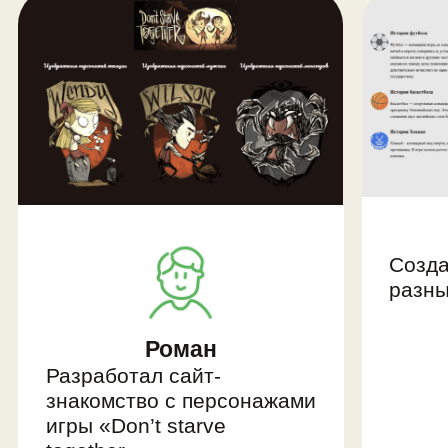
Результат модуля:
многостраничный сайт с
несколькими медиафайлами
Модуль 3.
Библиотеки:
Bootstrap 5, Swiper,
Animate.css
Узнаем, зачем нужны библиотеки и