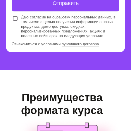
школьника. За это время он успеет
Отправить
освоить теорию и собрать портфолио из
10 проектов.
Даю согласие на обработку персональных данных, в
том числе с целью получения информации о новых
продуктах, демо доступах, скидках,
персонализированных предложениях, акциях и
полезных вебинарах
на следующих условиях
Ознакомиться с условиями
публичного договора
Отзывчивые наставники
Уроки ведут ИТ-специалисты с
педагогическим опытом. Они отвечают
на вопросы ребят и бережно дают
обратную связь.
Комфортная учёба
Ребенок может посмотреть материалы