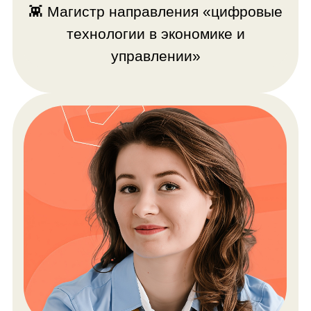
Максим Вершинин
«Приятно, что знания, которые я
передаю, открывают новые навыки
и возможности»
💼 Преподаёт с 2019 года
💥 Эксперт в детских IT-
соревнованиях
💪 Автор курсов по
программированию
🎓 Создал курс по разработке игр в
Unity
👾️ Инженер и педагог по образованию