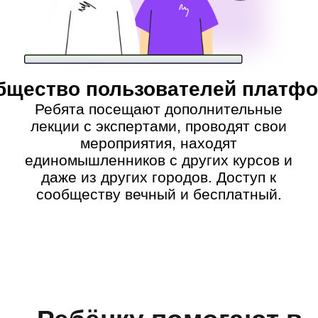
Сергей Спиридонов
«Мне очень нравится передавать
знания и видеть ваши успехи.
Второе – особенно!»
💼 Создает сайты с 2019 года
✍ Опыт преподавания — 4 года
💪 Участвует в разработке курсов
👾️ Магистр направления «цифровые
технологии в экономике и
управлении»