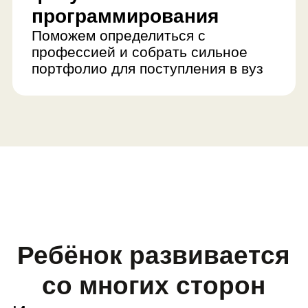
Ребёнок развивается
со многих сторон
Изучает как программировать
Ребёнок создает сайт и настраивает
разные элементы: данные, текст,
картинки, анимацию, видео
Делает шаг к успешному
будущему
Ребёнок осваивает JavaScript —
популярный язык для создания сайтов.
Эти знания не устареют и позволят
стать высокооплачиваемым
программистом
Изучает командную
разработку