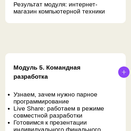
весело и интересно пройти этот
понравился Kahoo
курс с таким наставником!
из 10.