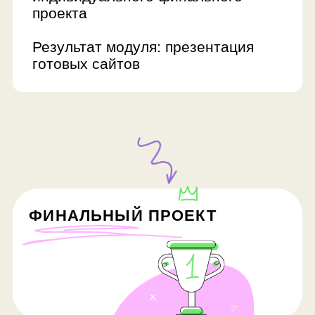
FAQ
Сколько занятий в
курсе и сколько они
длятся?
Курс может состоять из 16, 32 и 40
занятий. Продолжительность —
90 минут.