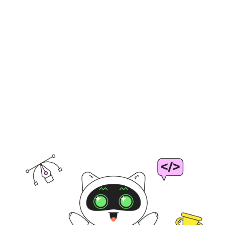
32 онлайн-занятия
Проходят 1 раз в неделю в
удобное для школьников
время
Длительность
8 мес
Ребята успеют достичь
результатов и собрать
портфолио из проектов