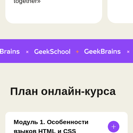
как они экономят время
Автоматизируем рутинные задачи
с помощью библиотек
Добавляем «карусель» с
изображениями
Повышаем эффективность сайта:
шаблонизируем код
Результат модуля:
многостраничный сайт, сделанный
по макету дизайнера
Модуль 4. Основы
языка JavaScript
JavaScript: управляем поведением
элементов на сайте
DOM-дерево: что это и зачем
нужно
Работаем с типами данных,
ветвлениями, массивами, циклами,