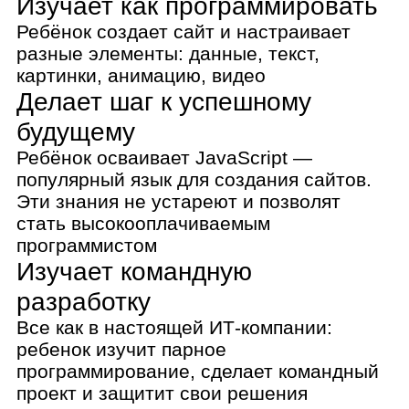
Все как в настоящей ИТ-компании:
ребенок изучит парное
программирование, сделает командный
проект и защитит свои решения
Осваивает взрослый подход
к работе
Ребёнок делит проект на этапы,
планирует нагрузку и время на
доработку. Этот опыт дисциплинирует и
помогает зарабатывать на фрилансе
Становится увереннее в своих
силах
Ребёнок практикуется и получает
результат на каждом материале курса.
Это повышает мотивацию и желание
дальше развивать проект